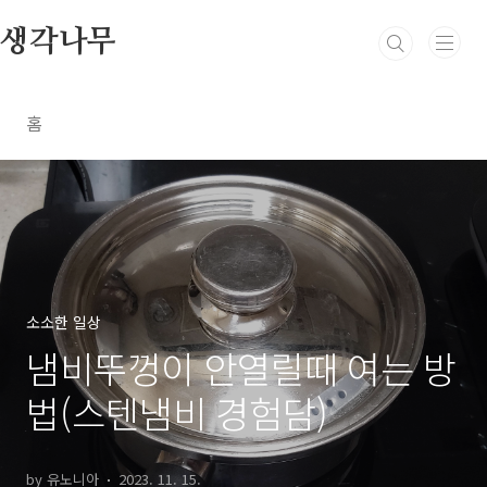
본문 바로가기
생각나무
홈
소소한 일상
냄비뚜껑이 안열릴때 여는 방
법(스텐냄비 경험담)
by 유노니아
2023. 11. 15.