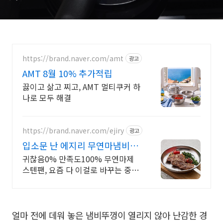
https://brand.naver.com/amt
광고
AMT 8월 10% 추가적립
끓이고 삶고 찌고, AMT 멀티쿠커 하
나로 모두 해결
https://brand.naver.com/ejiry
광고
입소문 난 에지리 무연마냄비
2025무연마시리즈 출시!
귀찮음0% 만족도100% 무연마제
스텐팬, 요즘 다 이걸로 바꾸는 중!
80년 전통 주방브랜드 에지리에서
새로 출시한 연마제 없는 건강한 제
노냄비시리즈!
얼마 전에 데워 놓은 냄비뚜껑이 열리지 않아 난감한 경